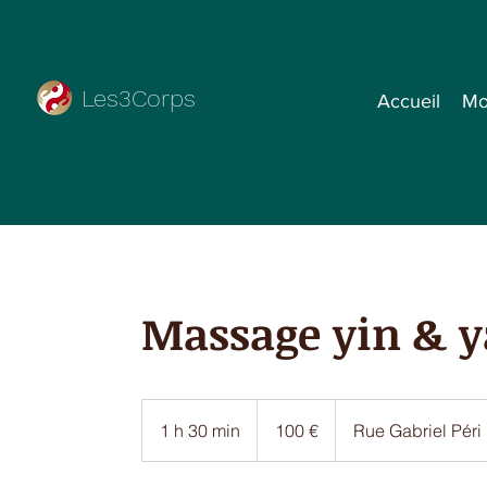
Les3Corps
Accueil
Mo
Massage yin & 
100
euros
1 h 30 min
1
100 €
Rue Gabriel Péri
3
0