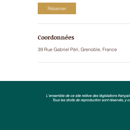
m
Réserver
i
n
Coordonnées
39 Rue Gabriel Péri, Grenoble, France
L'ensemble de ce site relève des législations françaises
Tous les droits de reproduction sont réservés, 