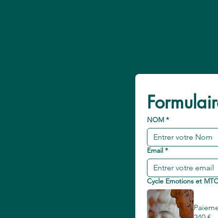
Formulair
NOM
*
Email
*
Cycle Emotions et MT
Paieme
240 €