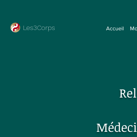
Les3Corps
Accueil
Mo
Re
Médeci